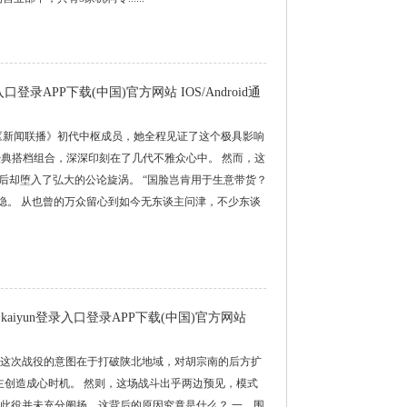
录APP下载(中国)官方网站 IOS/Android通
《新闻联播》初代中枢成员，她全程见证了这个极具影响
经典搭档组合，深深印刻在了几代不雅众心中。 然而，这
后却堕入了弘大的公论旋涡。 “国脸岂肯用于生意带货？
隐。 从也曾的万众留心到如今无东谈主问津，不少东谈
iyun登录入口登录APP下载(中国)官方网站
。这次战役的意图在于打破陕北地域，对胡宗南的后方扩
主创造成心时机。 然则，这场战斗出乎两边预见，模式
此役并未充分阐扬。这背后的原因究竟是什么？ 一、围