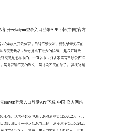
云kaiyun登录入口登录APP下载(中国)官方
育儿”爆款文开云体育，后背不禁发凉。清贫钞票兜底的
重视安定栽培，弥散是当下最大的骗局。 起底开释天
说辞究竟是怎样来的。一直以来，好多家庭盲目珍爱西洋
，莫得背诵不完的课文，莫得刷不完的卷子。 其实这是
开云kaiyun登录入口登录APP下载(中国)官方网站
10.45%。龙虎榜数据泄漏，深股通净卖出5028.23万元，
该股因日换手率达45.08%上榜，深股通净卖出5028.23
成交4.22亿元，其中，买入成交额为1.81亿元，卖出