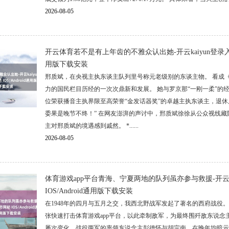
2026-08-05
开云体育若不是有上年齿的不雅众认出她-开云kaiyun登录入口登
用版下载安装
邢质斌，在央视主执东谈主队列里号称元老级别的东谈主物。 看成
力的国民栏目历经的一次次鼎新和发展。 她与罗京那“一刚一柔”的
位荣获播音主执界限至高荣誉“金发话器奖”的卓越主执东谈主，退休
委果是晚节不终！” 在网友澎湃的声讨中，邢质斌徐徐从公众视线藏
主对邢质斌的境遇感到戚然。 *......
2026-08-05
体育游戏app平台青海、宁夏两地的队列虽亦参与救援-开云ka
IOS/Android通用版下载安装
在1948年的四月与五月之交，我西北野战军发起了著名的西府战役
张快速打击体育游戏app平台，以此牵制敌军，为最终围歼敌东说念
屡次变化。战役两军的率领东说念主彭德怀与胡宗南，在晚年均暗示