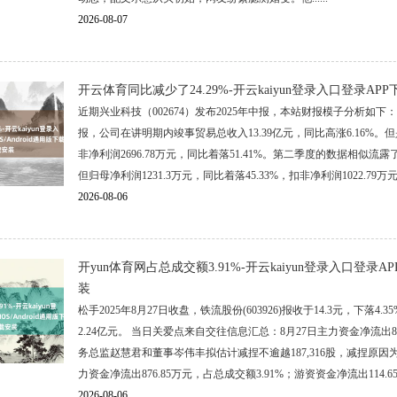
2026-08-07
开云体育同比减少了24.29%-开云kaiyun登录入口登录APP下
近期兴业科技（002674）发布2025年中报，本站财报模子分析如下： 
报，公司在讲明期内竣事贸易总收入13.39亿元，同比高涨6.16%。但是
非净利润2696.78万元，同比着落51.41%。第二季度的数据相似流露
但归母净利润1231.3万元，同比着落45.33%，扣非净利润1022.79万元，同
2026-08-06
开yun体育网占总成交额3.91%-开云kaiyun登录入口登录AP
装
松手2025年8月27日收盘，铁流股份(603926)报收于14.3元，下落4.
2.24亿元。 当日关爱点来自交往信息汇总：8月27日主力资金净流出8
务总监赵慧君和董事岑伟丰拟估计减捏不逾越187,316股，减捏原因
力资金净流出876.85万元，占总成交额3.91%；游资资金净流出114.65万元
2026-08-06