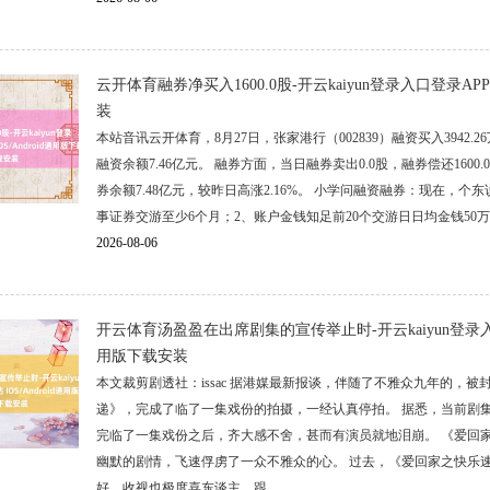
云开体育融券净买入1600.0股-开云kaiyun登录入口登录APP
装
本站音讯云开体育，8月27日，张家港行（002839）融资买入3942.26
融资余额7.46亿元。 融券方面，当日融券卖出0.0股，融券偿还1600.0
券余额7.48亿元，较昨日高涨2.16%。 小学问融资融券：现在，
事证券交游至少6个月；2、账户金钱知足前20个交游日日均金钱50万。融
2026-08-06
开云体育汤盈盈在出席剧集的宣传举止时-开云kaiyun登录入口登
用版下载安装
本文裁剪剧透社：issac 据港媒最新报谈，伴随了不雅众九年的，被
递》，完成了临了一集戏份的拍摄，一经认真停拍。 据悉，当前剧
完临了一集戏份之后，齐大感不舍，甚而有演员就地泪崩。 《爱回家
幽默的剧情，飞速俘虏了一众不雅众的心。 过去，《爱回家之快乐速
好，收视也极度喜东谈主。跟......