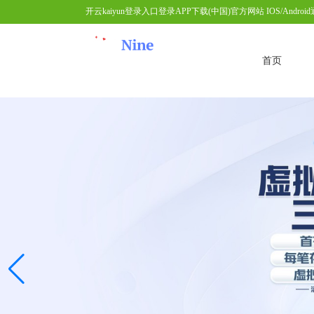
开云kaiyun登录入口登录APP下载(中国)官方网站 IOS/Andro
首页