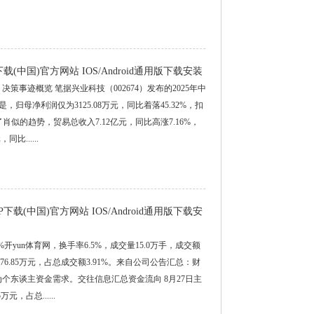
载(中国)官方网站 IOS/Android通用版下载安装
决策事迹概览 笔据兴业科技（002674）发布的2025年中
，归母净利润仅为3125.08万元，同比着落45.32%，扣
了肖似的趋势，贸易总收入7.12亿元，同比高涨7.16%，
比......
P下载(中国)官方网站 IOS/Android通用版下载安
35%开yun体育网，换手率6.5%，成交量15.0万手，成交额
76.85万元，占总成交额3.91%。来自公司公告汇总：财
为个东谈主资金需求。交往信息汇总资金流向 8月27日主
，占总......